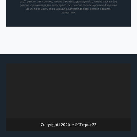
dsg7, ремонт мехатроника, замена маховика, адаптация dsg, замена масла в dsg,
ремонт коробки передач, автосервис DSG, ремонт роботизированной коробки,
услуги по ремонту dsg в Барнауле, запчасти для dsg, ремонт с вашими
запчастями.
Copyright [2026] - ДСГсервис22